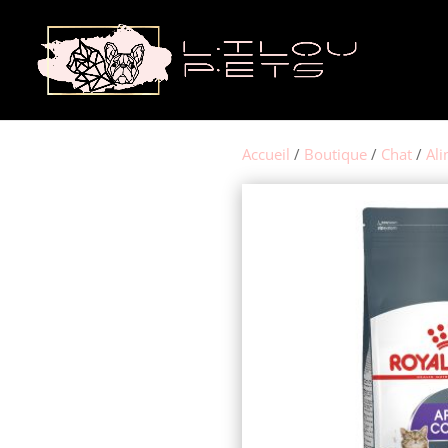
Accueil
/
Boutique
/
Chat
/
Ali