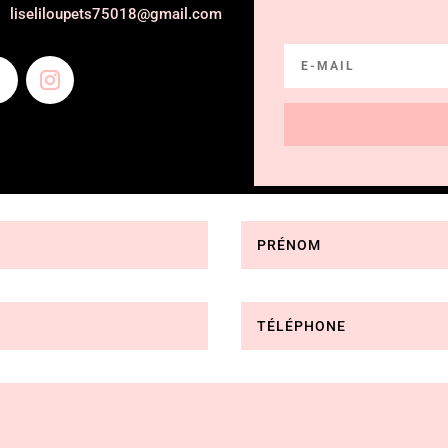
liseliloupets75018@gmail.com