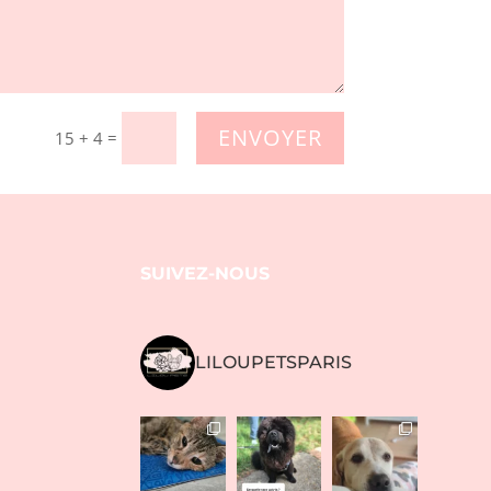
ENVOYER
=
15 + 4
SUIVEZ-NOUS
LILOUPETSPARIS