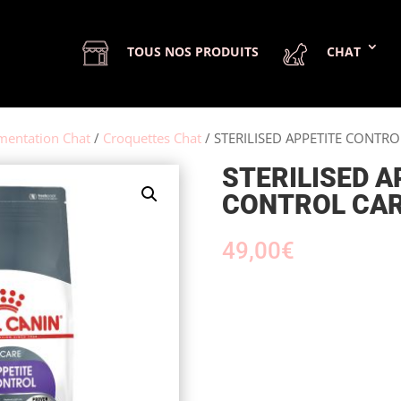
TOUS NOS PRODUITS
CHAT
mentation Chat
/
Croquettes Chat
/ STERILISED APPETITE CONTRO
STERILISED A
CONTROL CAR
49,00
€