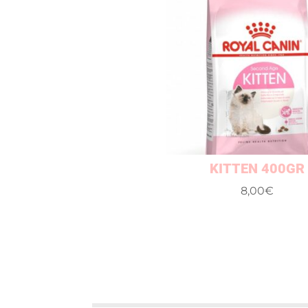
KITTEN 400GR
8,00
€