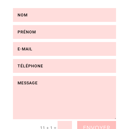
ENVOYER
=
11 + 1