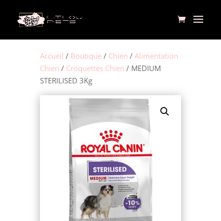
Accueil
/
Boutique
/
Chien
/
Alimentation
Chien
/
Croquettes Chien
/ MEDIUM
STERILISED 3Kg