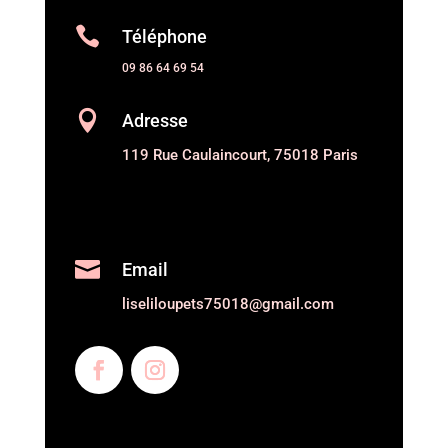

Téléphone
09 86 64 69 54

Adresse
119 Rue Caulaincourt, 75018 Paris

Email
liseliloupets75018@gmail.com