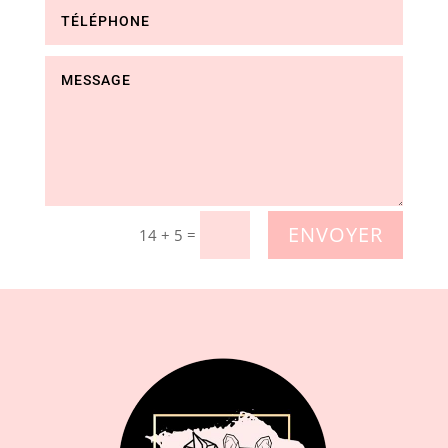
ENVOYER
=
14 + 5